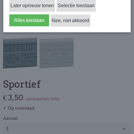
Later opnieuw tonen
Selectie toestaan
Alles toestaan
Nee, niet akkoord
Sportief
€ 3,50
(inclusief btw 21%)
✓
Op voorraad
Aantal