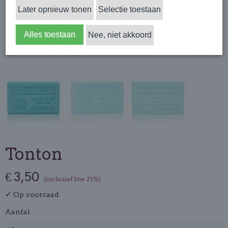
Later opnieuw tonen
Selectie toestaan
Alles toestaan
Nee, niet akkoord
Tonton
€ 3,50
(inclusief btw 21%)
✓
Op voorraad
Aantal