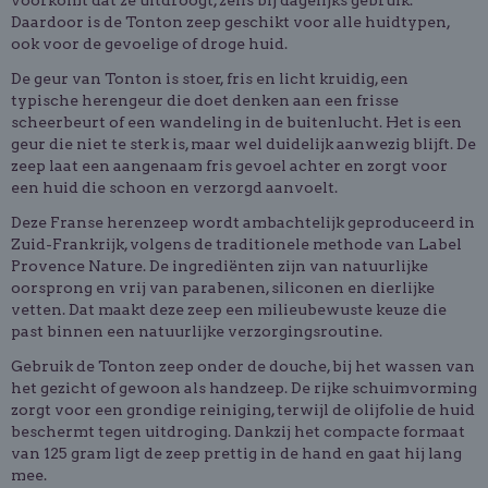
voorkomt dat ze uitdroogt, zelfs bij dagelijks gebruik.
Daardoor is de Tonton zeep geschikt voor alle huidtypen,
ook voor de gevoelige of droge huid.
De geur van Tonton is stoer, fris en licht kruidig, een
typische herengeur die doet denken aan een frisse
scheerbeurt of een wandeling in de buitenlucht. Het is een
geur die niet te sterk is, maar wel duidelijk aanwezig blijft. De
zeep laat een aangenaam fris gevoel achter en zorgt voor
een huid die schoon en verzorgd aanvoelt.
Deze Franse herenzeep wordt ambachtelijk geproduceerd in
Zuid-Frankrijk, volgens de traditionele methode van Label
Provence Nature. De ingrediënten zijn van natuurlijke
oorsprong en vrij van parabenen, siliconen en dierlijke
vetten. Dat maakt deze zeep een milieubewuste keuze die
past binnen een natuurlijke verzorgingsroutine.
Gebruik de Tonton zeep onder de douche, bij het wassen van
het gezicht of gewoon als handzeep. De rijke schuimvorming
zorgt voor een grondige reiniging, terwijl de olijfolie de huid
beschermt tegen uitdroging. Dankzij het compacte formaat
van 125 gram ligt de zeep prettig in de hand en gaat hij lang
mee.