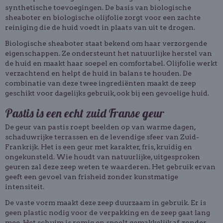
synthetische toevoegingen. De basis van biologische
sheaboter en biologische olijfolie zorgt voor een zachte
reiniging die de huid voedt in plaats van uit te drogen.
Biologische sheaboter staat bekend om haar verzorgende
eigenschappen. Ze ondersteunt het natuurlijke herstel van
de huid en maakt haar soepel en comfortabel. Olijfolie werkt
verzachtend en helpt de huid in balans te houden. De
combinatie van deze twee ingrediënten maakt de zeep
geschikt voor dagelijks gebruik, ook bij een gevoelige huid.
Pastis is een echt zuid Franse geur
De geur van pastis roept beelden op van warme dagen,
schaduwrijke terrassen en de levendige sfeer van Zuid-
Frankrijk. Het is een geur met karakter, fris, kruidig en
ongekunsteld. Wie houdt van natuurlijke, uitgesproken
geuren zal deze zeep weten te waarderen. Het gebruik ervan
geeft een gevoel van frisheid zonder kunstmatige
intensiteit.
De vaste vorm maakt deze zeep duurzaam in gebruik. Er is
geen plastic nodig voor de verpakking en de zeep gaat lang
mee. Het schuim is romig en spoelt gemakkelijk af, zonder