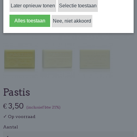
Later opnieuw tonen
Selectie toestaan
Alles toestaan
Nee, niet akkoord
Pastis
€ 3,50
(inclusief btw 21%)
✓
Op voorraad
Aantal