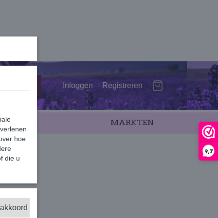
Inloggen
Registreren
iale
SALE
MARKTEN
 verlenen
 over hoe
dere
9,7
f die u
 akkoord