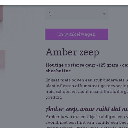
Aantal
In winkelwagen
Amber zeep
Houtige oosterse geur - 125 gram - g
sheabutter
Er gaat niets boven een stuk ouderwets l
plastic flessen of kunstmatige toevoegin
huid schoon en zacht maakt. En als die ge
goed zit.
Amber zeep, waar ruikt dat n
Amber is warm, een tikje kruidig en een 
avond, met een hint van vanille, een beet