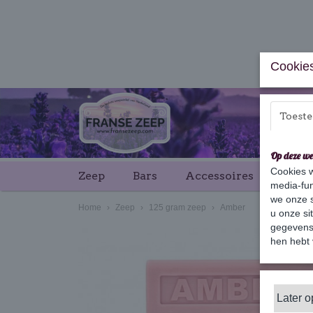
Cookies
Toest
Op deze we
Cookies w
Zeep
Bars
Accessoires
Cade
media-fun
we onze s
Home
›
Zeep
›
125 gram zeep
›
Amber
u onze si
gegevens 
hen hebt 
Later 