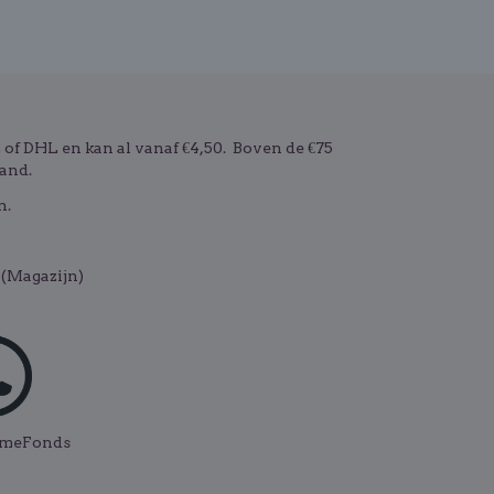
f DHL en kan al vanaf €4,50. Boven de €75
and.
n.
(Magazijn)
ismeFonds