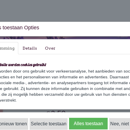
 toestaan Opties
emming
Details
Over
bsite worden cookies gebruikt
orden door ons gebruikt voor verkeersanalyse, het aanbieden van soc
aus & Geschenksets
Huishouden
Verzorging
cties en het personaliseren van informatie en advertenties. Daarnaast
ociale media-, advertentie- en analysepartners toegang tot informatie
te gebruikt. Zij kunnen deze informatie gebruiken in combinatie met an
die zij mogelijk hebben verzameld door uw gebruik van hun diensten o
Amber
verstrekt.
€ 3,50
(inclusief btw 21%)
✓
Alles toestaan
opnieuw tonen
Selectie toestaan
Op voorraad
Nee, niet