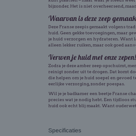
kunt plaatsen – maar waar je steeds weer
bijzonder. Het is niet overheersend, maar 
Waarvan is deze zeep gemaak
Deze Franse zeepis gemaakt volgens tradit
huid. Geen gekke toevoegingen, maar g
je huid verzorgen en hydrateren. Want lat
alleen lekker ruiken, maar ook goed aanv
Verwen je huid met onze zepen
Zodra je deze amber zeep opschuimt, merk 
reinigt zonder uit te drogen. Dat komt d
die helpen om je huid soepel en gevoed t
eerlijke verzorging, zonder poespas.
Wil je je badkamer een beetje Franse ch
precies wat je nodig hebt. Een tijdloos stu
huid ook echt blij maakt. Want ouderwet
Specificaties