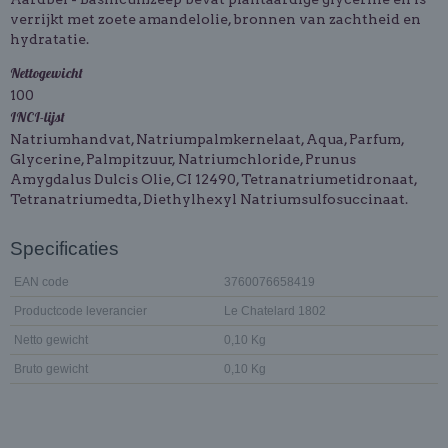
verrijkt met zoete amandelolie, bronnen van zachtheid en
hydratatie.
Nettogewicht
100
INCI-lijst
Natriumhandvat, Natriumpalmkernelaat, Aqua, Parfum,
Glycerine, Palmpitzuur, Natriumchloride, Prunus
Amygdalus Dulcis Olie, CI 12490, Tetranatriumetidronaat,
Tetranatriumedta, Diethylhexyl Natriumsulfosuccinaat.
Specificaties
EAN code
3760076658419
Productcode leverancier
Le Chatelard 1802
Netto gewicht
0,10 Kg
Bruto gewicht
0,10 Kg