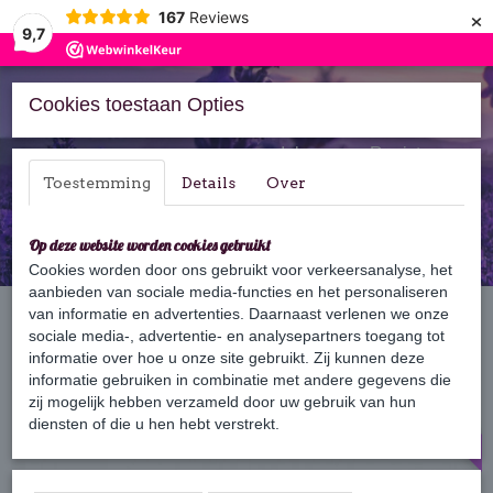
×
167
Reviews
9,7
Cookies toestaan Opties
Inloggen
Registreren
Toestemming
Details
Over
Op deze website worden cookies gebruikt
Cookies worden door ons gebruikt voor verkeersanalyse, het
aanbieden van sociale media-functies en het personaliseren
Home
van informatie en advertenties. Daarnaast verlenen we onze
›
Zeep
›
100 gram zeep
›
Fraise Basilic - Aardbei Basilicum
sociale media-, advertentie- en analysepartners toegang tot
informatie over hoe u onze site gebruikt. Zij kunnen deze
informatie gebruiken in combinatie met andere gegevens die
-50%
zij mogelijk hebben verzameld door uw gebruik van hun
diensten of die u hen hebt verstrekt.