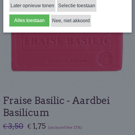
Later opnieuw tonen
Selectie toestaan
Alles toestaan
Nee, niet akkoord
Fraise Basilic - Aardbei
Basilicum
€ 3,50
€ 1,75
(inclusief btw 21%)