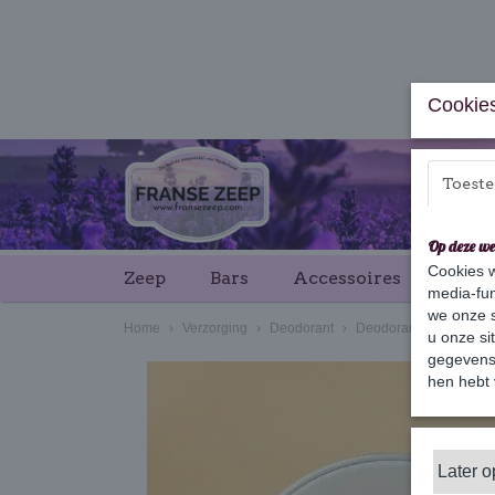
Cookies
Toest
Op deze we
Cookies w
Zeep
Bars
Accessoires
Cade
media-fun
we onze s
Home
›
Verzorging
›
Deodorant
›
Deodorant Pure Cotton
u onze si
gegevens 
hen hebt 
Later 