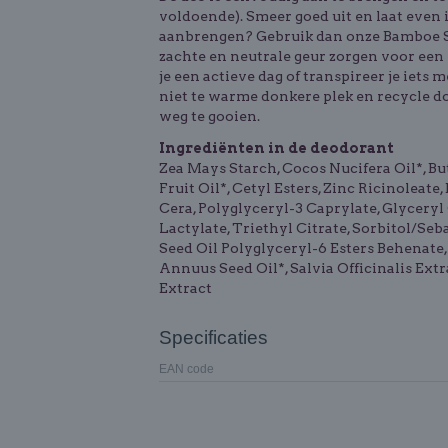
voldoende). Smeer goed uit en laat even i
aanbrengen? Gebruik dan onze
Bamboe S
zachte en neutrale geur zorgen voor een 
je een actieve dag of transpireer je iets
niet te warme donkere plek en recycle doo
weg te gooien.
Ingrediënten in de deodorant
Zea Mays Starch, Cocos Nucifera Oil*, B
Fruit Oil*, Cetyl Esters, Zinc Ricinolea
Cera, Polyglyceryl-3 Caprylate, Glycery
Lactylate, Triethyl Citrate, Sorbitol/S
Seed Oil Polyglyceryl-6 Esters Behenate,
Annuus Seed Oil*, Salvia Officinalis Ext
Extract
Specificaties
EAN code