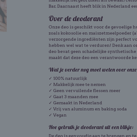
makkelijk hergebruiken als bewaar/reisb
Bar. Daarnaast heeft blik in Nederland 
Over de deodorant
Onze deo is geschikt voor de
gevoelige h
zoals kokosolie en maiszetmeelpoeder (a
verzorgende ingrediënten zijn perfect vo
hebben wel wat te verduren! Denk aan 
deo bevat geen schadelijke synthetische s
maakt dat deze deo een verantwoorde keuz
Wat je verder nog moet weten over onze
✓ 100% natuurlijk
✓ Makkelijk mee te nemen
✓ Geen vervuilende flessen meer
✓ Gaat 3 maanden mee
✓ Gemaakt in Nederland
✓ Vrij van aluminum en baking soda
✓ Vegan
Hoe gebruik je deodorant uit een blikje:
De deo is eenvoudig aan te brengen en te d