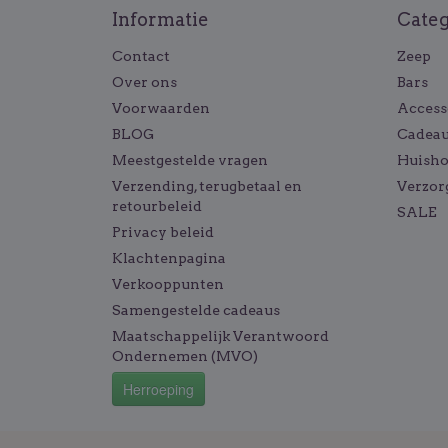
Informatie
Cate
Contact
Zeep
Over ons
Bars
Voorwaarden
Access
BLOG
Cadeau
Meestgestelde vragen
Huish
Verzending, terugbetaal en
Verzor
retourbeleid
SALE
Privacy beleid
Klachtenpagina
Verkooppunten
Samengestelde cadeaus
Maatschappelijk Verantwoord
Ondernemen (MVO)
Herroeping