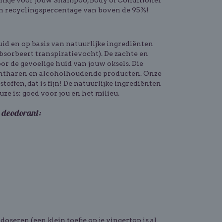
likje voor jouw Shampoo, Body of Conditioner
een recyclingspercentage van boven de 95%!
uid
en op basis van natuurlijke ingrediënten
bsorbeert transpiratievocht). De zachte en
or de gevoelige huid van jouw oksels. Die
ontharen en alcoholhoudende producten. Onze
toffen, dat is fijn! De natuurlijke ingrediënten
e is: goed voor jou en het milieu.
 deodorant:
oseren (een klein toefje op je vingertop is al