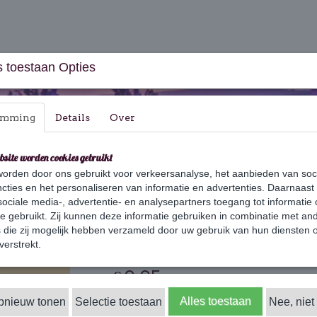
 toestaan Opties
emming
Details
Over
bsite worden cookies gebruikt
orden door ons gebruikt voor verkeersanalyse, het aanbieden van soc
aus & Geschenksets
Huishouden
Verzorging
cties en het personaliseren van informatie en advertenties. Daarnaast
ociale media-, advertentie- en analysepartners toegang tot informatie
te gebruikt. Zij kunnen deze informatie gebruiken in combinatie met an
die zij mogelijk hebben verzameld door uw gebruik van hun diensten o
Deodorant Pure C
verstrekt.
€ 9,95
(inclusief btw 21%)
✓
Alles toestaan
opnieuw tonen
Selectie toestaan
Op voorraad
Nee, niet