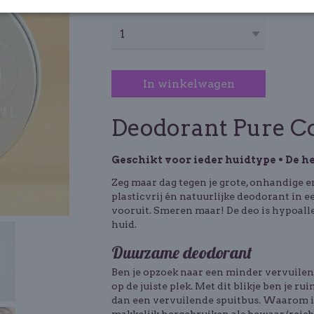
Aantal
In winkelwagen
Deodorant Pure C
Geschikt voor ieder huidtype • De he
Zeg maar dag tegen je grote, onhandige e
plasticvrij én natuurlijke deodorant in e
vooruit. Smeren maar! De deo is hypoall
huid.
Duurzame deodorant
Ben je opzoek naar een minder vervuile
op de juiste plek. Met dit blikje ben je r
dan een vervuilende spuitbus. Waarom in 