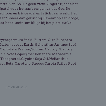
ntrekken. Wil je geen vieze vingers tijdens het
patel
voor het aanbrengen van de deo. De
schoon en fris gevoel en is licht aanwezig. Heb
 meer? Smeer dan gerust bij. Bewaar op een droge,
r het aluminium blikje bij het plastic afval
utyrospermum Parkii Butter*, Olea Europaea
te, Diatomaceous Earth, Helianthus Annuus Seed
l Caprylate, Parfum, Sodium Caproyl/Lauroyl
ebacic Acid Copolymer Behenate, Macadamia
 Tocopherol, Glycine Soja Oil, Helianthus
ract, Beta-Carotene, Daucus Carota Sativa Root
8719327052150