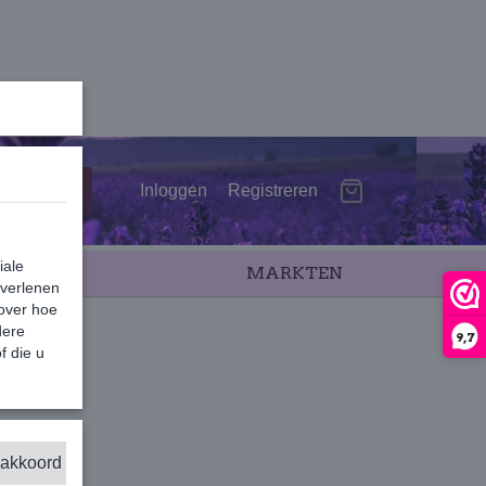
Inloggen
Registreren
iale
SALE
MARKTEN
 verlenen
 over hoe
dere
9,7
f die u
otton
 akkoord