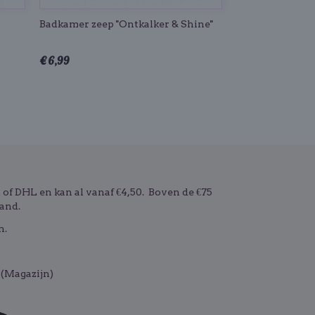
Badkamer zeep ''Ontkalker & Shine''
€ 6,99
f DHL en kan al vanaf €4,50. Boven de €75
and.
n.
(Magazijn)