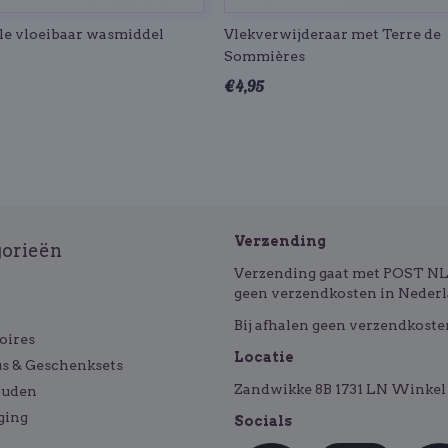
le vloeibaar wasmiddel
Vlekverwijderaar met Terre de
Sommières
€ 4,95
Verzending
gorieën
Verzending gaat met POST NL o
geen verzendkosten in Nederl
Bij afhalen geen verzendkoste
oires
Locatie
s & Geschenksets
Zandwikke 8B 1731 LN Winkel 
ouden
ging
Socials