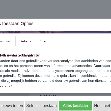
 toestaan Opties
emming
Details
Over
bsite worden cookies gebruikt
orden door ons gebruikt voor verkeersanalyse, het aanbieden van soc
aus & Geschenksets
Huishouden
Verzorging
cties en het personaliseren van informatie en advertenties. Daarnaast
ociale media-, advertentie- en analysepartners toegang tot informatie
te gebruikt. Zij kunnen deze informatie gebruiken in combinatie met an
die zij mogelijk hebben verzameld door uw gebruik van hun diensten o
Miracle Reiniger 
verstrekt.
€ 9,99
(inclusief btw 21%)
✓
Alles toestaan
opnieuw tonen
Selectie toestaan
Op voorraad
Nee, niet