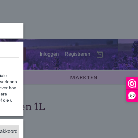
Inloggen
Registreren
iale
SALE
MARKTEN
 verlenen
 over hoe
dere
9,7
f die u
Citroen 1L
 akkoord