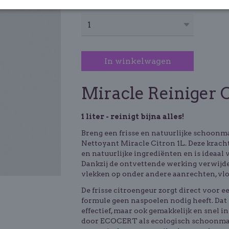
Aantal
In winkelwagen
Miracle Reiniger 
1 liter - reinigt bijna alles!
Breng een frisse en natuurlijke schoonm
Nettoyant Miracle Citron 1L
. Deze krach
en natuurlijke ingrediënten en is ideaal 
Dankzij de ontvettende werking verwijder
vlekken op onder andere aanrechten, vloer
De frisse citroengeur zorgt direct voor ee
formule geen naspoelen nodig heeft. Dat 
effectief, maar ook gemakkelijk en snel in
door ECOCERT als ecologisch schoonmaa