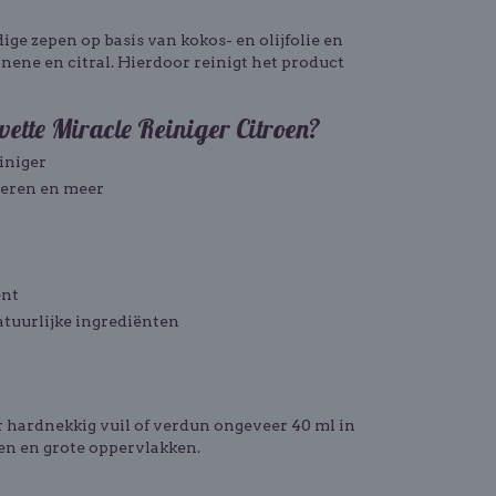
ge zepen op basis van kokos- en olijfolie en
ene en citral. Hierdoor reinigt het product
ette Miracle Reiniger Citroen?
iniger
oeren en meer
ent
atuurlijke ingrediënten
 hardnekkig vuil of verdun ongeveer 40 ml in
en en grote oppervlakken.