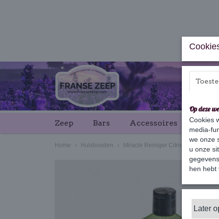
Cookies
Toest
Op deze we
Cookies w
Zeep
Bars
Accessoires
Cade
media-fun
we onze s
Home
›
Huishouden
›
Miracle Reiniger Citroen 1L
u onze si
gegevens 
hen hebt 
Later 