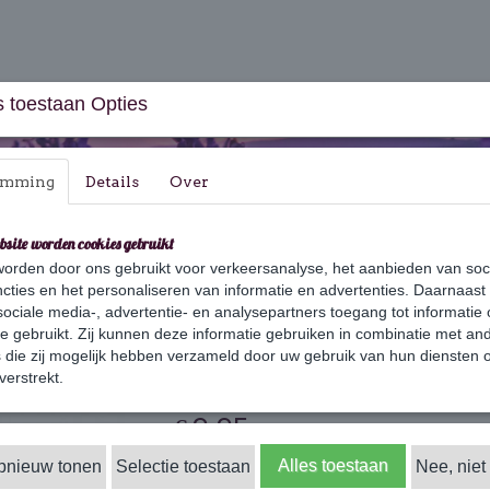
 toestaan Opties
emming
Details
Over
bsite worden cookies gebruikt
orden door ons gebruikt voor verkeersanalyse, het aanbieden van soc
aus & Geschenksets
Huishouden
Verzorging
cties en het personaliseren van informatie en advertenties. Daarnaast
ociale media-, advertentie- en analysepartners toegang tot informatie
je met 10 rozen zeepjes
te gebruikt. Zij kunnen deze informatie gebruiken in combinatie met an
die zij mogelijk hebben verzameld door uw gebruik van hun diensten o
Zakje met 10 rozen
verstrekt.
€ 9,95
(inclusief btw 21%)
✓
Alles toestaan
opnieuw tonen
Selectie toestaan
Op voorraad
Nee, niet