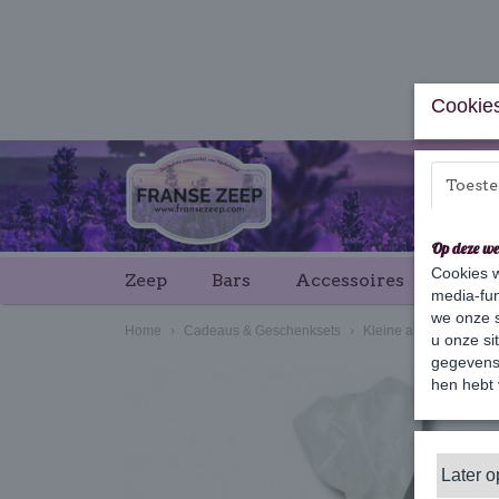
Cookies
Toest
Op deze we
Cookies w
Zeep
Bars
Accessoires
Cade
media-fun
we onze s
Home
›
Cadeaus & Geschenksets
›
Kleine attenties
›
Zak
u onze si
gegevens 
hen hebt 
Later 