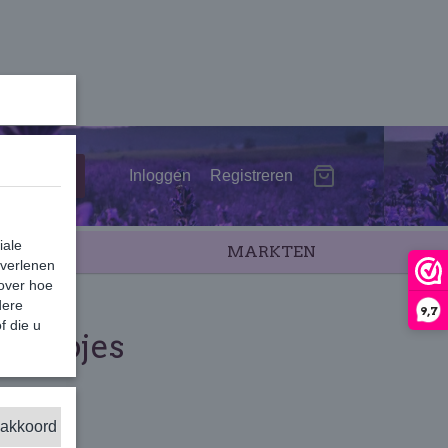
Inloggen
Registreren
iale
SALE
MARKTEN
 verlenen
 over hoe
dere
9,7
f die u
 zeepjes
 akkoord