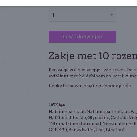
Aantal
In winkelwagen
Zakje met 10 rozen
Een zakje vol met zeepjes van rozen. De
exfoliant met heidebloem en verrijkt me
Leuk als cadeau maar ook voor op reis.
INCI-lijst
Natriumpalmaat, Natriumpalmpitaat, Aqu
Natriumchloride, Glycerine, Calluna Vul
Tetranatriumetidronaat, Tetranatrium ED
CI 12490, Benzylsalicylaat, Linalool