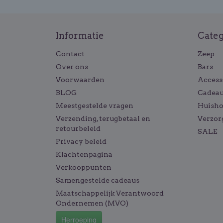
Informatie
Cate
Contact
Zeep
Over ons
Bars
Voorwaarden
Access
BLOG
Cadeau
Meestgestelde vragen
Huish
Verzending, terugbetaal en
Verzor
retourbeleid
SALE
Privacy beleid
Klachtenpagina
Verkooppunten
Samengestelde cadeaus
Maatschappelijk Verantwoord
Ondernemen (MVO)
Herroeping