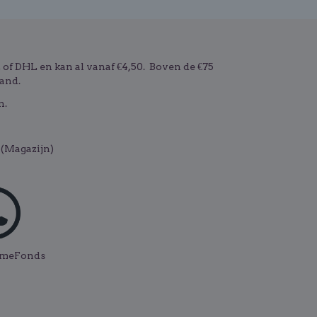
f DHL en kan al vanaf €4,50. Boven de €75
and.
n.
(Magazijn)
ismeFonds