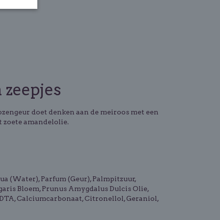
 zeepjes
 rozengeur doet denken aan de meiroos met een
t zoete amandelolie.
a (Water), Parfum (Geur), Palmpitzuur,
garis Bloem, Prunus Amygdalus Dulcis Olie,
TA, Calciumcarbonaat, Citronellol, Geraniol,