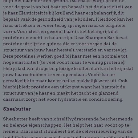
blijft het haar sterk en gezond. Daarnaast zorgt proteïne
voor de groei van het haar en bepaalt het de elasticiteit van
je haar. Elasticiteit is bij krullend haar erg belangrijk, dit
bepaalt vaak de gezondheid van je krullen. Hierdoor kan het
haar uitrekken en weer terug springen naar de originele
vorm. Voor sterk en gezond haar is het belangrijk dat
proteïne en vocht in balans zijn. Deze Shampoo Bar bevat
proteïne uit rijst en quinoa die er voor zorgen dat de
structuur van jouw haar herstelt, versterkt en verstevigt.
Deze proteïnes werken goed bij haar met een normale tot
hoge elasticiteit (te veel vocht maar te weinig proteïne).
Heb je last van
droge en pluizige krullen
dan kan het zijn dat
jouw haarschubben te veel openstaan. Vocht kan er
gemakkelijk in maar kan er net zo makkelijk weer uit. Ook
hierbij biedt proteïne een uitkomst want het herstelt de
structuur van je haar en maakt het zacht en glanzend
daarnaast zorgt het voor hydratatie en conditionering.
Sheabutter
Sheabutter heeft van zichzelf hydraterende, beschermende
en helende eigenschappen. Het helpt het haar vocht op te
nemen. Daarnaast stimuleert het de celvernieuwing van de
huid. Ook eczeem en een droge huid kunnen van Sheabutter