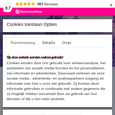
×
167
Reviews
9,7
Cookies toestaan Opties
Inloggen
Registreren
Toestemming
Details
Over
Op deze website worden cookies gebruikt
Cookies worden door ons gebruikt voor verkeersanalyse, het
aanbieden van sociale media-functies en het personaliseren
Home
van informatie en advertenties. Daarnaast verlenen we onze
›
Bars
›
Shampoo Bars
›
Shampoo Bar Mango Papaja
sociale media-, advertentie- en analysepartners toegang tot
informatie over hoe u onze site gebruikt. Zij kunnen deze
informatie gebruiken in combinatie met andere gegevens die
zij mogelijk hebben verzameld door uw gebruik van hun
diensten of die u hen hebt verstrekt.