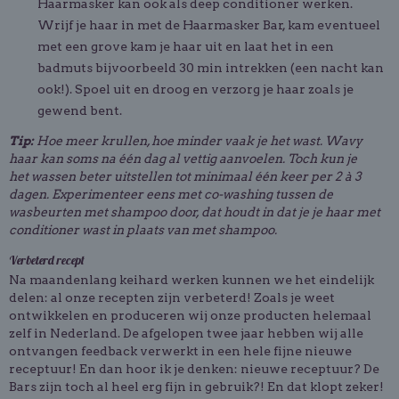
Haarmasker kan ook als deep conditioner werken.
Wrijf je haar in met de Haarmasker Bar, kam eventueel
met een grove kam je haar uit en laat het in een
badmuts bijvoorbeeld 30 min intrekken (een nacht kan
ook!). Spoel uit en droog en verzorg je haar zoals je
gewend bent.
Tip:
Hoe meer krullen, hoe minder vaak je het wast. Wavy
haar kan soms na één dag al vettig aanvoelen. Toch kun je
het wassen beter uitstellen tot minimaal één keer per 2 à 3
dagen. Experimenteer eens met co-washing tussen de
wasbeurten met shampoo door, dat houdt in dat je je haar met
conditioner wast in plaats van met shampoo.
Verbeterd recept
Na maandenlang keihard werken kunnen we het eindelijk
delen: al onze recepten zijn verbeterd! Zoals je weet
ontwikkelen en produceren wij onze producten helemaal
zelf in Nederland. De afgelopen twee jaar hebben wij alle
ontvangen feedback verwerkt in een hele fijne nieuwe
receptuur! En dan hoor ik je denken: nieuwe receptuur? De
Bars zijn toch al heel erg fijn in gebruik?! En dat klopt zeker!