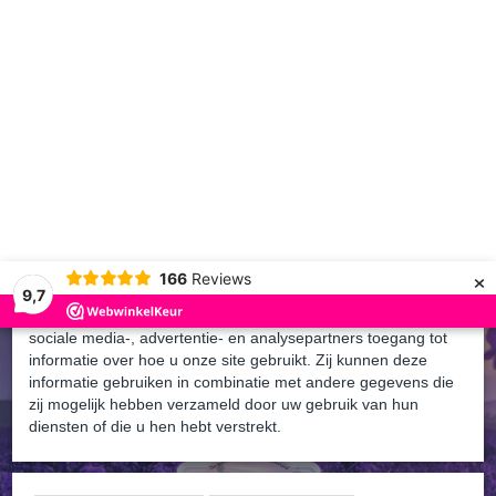
Cookies toestaan Opties
Toestemming
Details
Over
Op deze website worden cookies gebruikt
×
Cookies worden door ons gebruikt voor verkeersanalyse, het
166
Reviews
aanbieden van sociale media-functies en het personaliseren
9,7
van informatie en advertenties. Daarnaast verlenen we onze
sociale media-, advertentie- en analysepartners toegang tot
informatie over hoe u onze site gebruikt. Zij kunnen deze
informatie gebruiken in combinatie met andere gegevens die
zij mogelijk hebben verzameld door uw gebruik van hun
Inloggen
Registreren
diensten of die u hen hebt verstrekt.