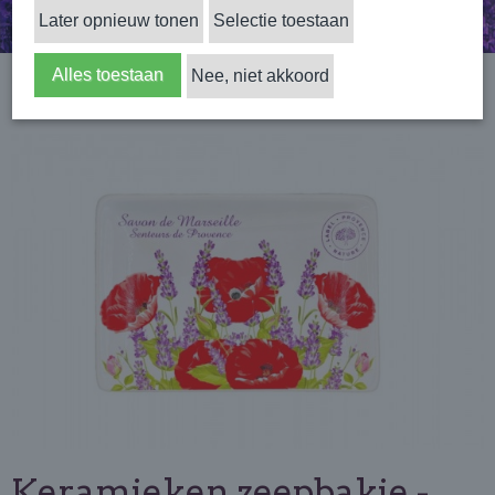
Later opnieuw tonen
Selectie toestaan
Alles toestaan
Nee, niet akkoord
Home
›
Accessoires
›
Zeepbakje
›
Keramieken zeepbakje - Lavendel &
Klaproos
Keramieken zeepbakje -