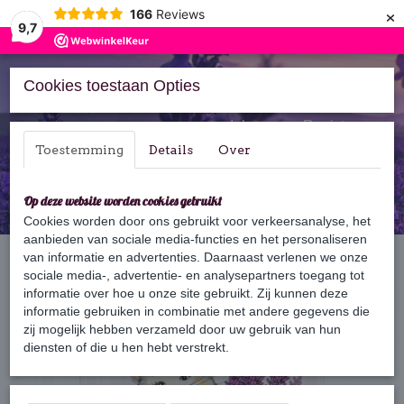
×
166
Reviews
9,7
Cookies toestaan Opties
Inloggen
Registreren
Toestemming
Details
Over
Op deze website worden cookies gebruikt
Cookies worden door ons gebruikt voor verkeersanalyse, het
aanbieden van sociale media-functies en het personaliseren
Home
van informatie en advertenties. Daarnaast verlenen we onze
›
Accessoires
›
Zeepbakje
›
Keramieken Zeepbakje – Kattenmand
sociale media-, advertentie- en analysepartners toegang tot
informatie over hoe u onze site gebruikt. Zij kunnen deze
informatie gebruiken in combinatie met andere gegevens die
zij mogelijk hebben verzameld door uw gebruik van hun
diensten of die u hen hebt verstrekt.