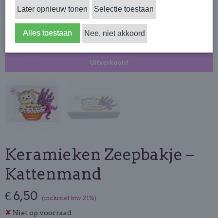
Later opnieuw tonen
Selectie toestaan
Alles toestaan
Nee, niet akkoord
Uitverkocht
Keramieken Zeepbakje –
Kattenmand
€ 6,50
(inclusief btw 21%)
✘
Niet op voorraad