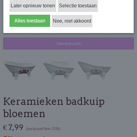
Later opnieuw tonen
Selectie toestaan
Alles toestaan
Nee, niet akkoord
Uitverkocht
Keramieken badkuip
bloemen
€ 7,99
(inclusief btw 21%)