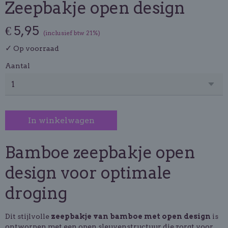
Zeepbakje open design
€ 5,95
(inclusief btw 21%)
✓
Op voorraad
Aantal
In winkelwagen
Bamboe zeepbakje open
design voor optimale
droging
Dit stijlvolle
zeepbakje van bamboe met open design
is
ontworpen met een open sleuvenstructuur die zorgt voor