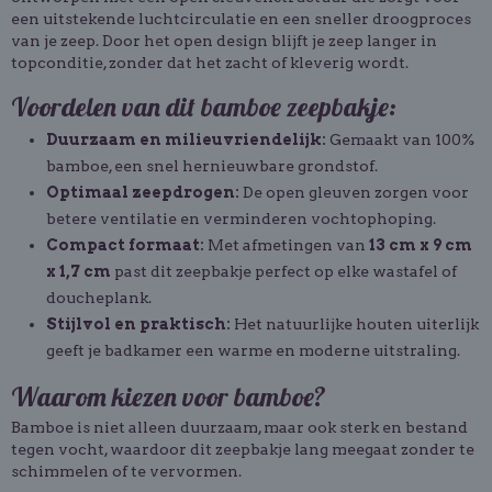
een uitstekende luchtcirculatie en een sneller droogproces
van je zeep. Door het open design blijft je zeep langer in
topconditie, zonder dat het zacht of kleverig wordt.
Voordelen van dit bamboe zeepbakje:
Duurzaam en milieuvriendelijk:
Gemaakt van 100%
bamboe, een snel hernieuwbare grondstof.
Optimaal zeepdrogen:
De open gleuven zorgen voor
betere ventilatie en verminderen vochtophoping.
Compact formaat:
Met afmetingen van
13 cm x 9 cm
x 1,7 cm
past dit zeepbakje perfect op elke wastafel of
doucheplank.
Stijlvol en praktisch:
Het natuurlijke houten uiterlijk
geeft je badkamer een warme en moderne uitstraling.
Waarom kiezen voor bamboe?
Bamboe is niet alleen duurzaam, maar ook sterk en bestand
tegen vocht, waardoor dit zeepbakje lang meegaat zonder te
schimmelen of te vervormen.