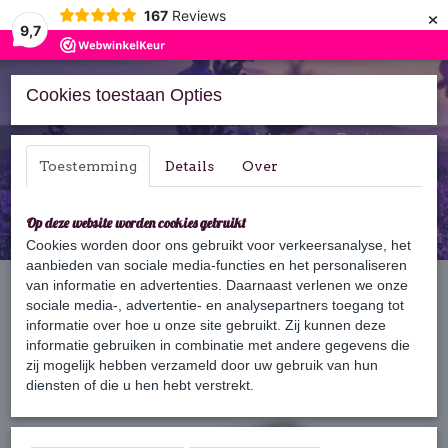
×
167
Reviews
9,7
Cookies toestaan Opties
Inloggen
Registreren
Toestemming
Details
Over
Op deze website worden cookies gebruikt
Cookies worden door ons gebruikt voor verkeersanalyse, het
aanbieden van sociale media-functies en het personaliseren
Home
van informatie en advertenties. Daarnaast verlenen we onze
›
Accessoires
›
Zeepbakje
›
Zeepbakje open design
sociale media-, advertentie- en analysepartners toegang tot
informatie over hoe u onze site gebruikt. Zij kunnen deze
informatie gebruiken in combinatie met andere gegevens die
zij mogelijk hebben verzameld door uw gebruik van hun
diensten of die u hen hebt verstrekt.